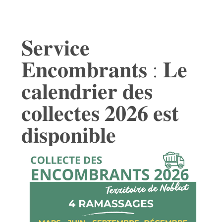
𝐒𝐞𝐫𝐯𝐢𝐜𝐞
𝐄𝐧𝐜𝐨𝐦𝐛𝐫𝐚𝐧𝐭𝐬 : 𝐋𝐞
𝐜𝐚𝐥𝐞𝐧𝐝𝐫𝐢𝐞𝐫 𝐝𝐞𝐬
𝐜𝐨𝐥𝐥𝐞𝐜𝐭𝐞𝐬 𝟐𝟎𝟐𝟔 𝐞𝐬𝐭
𝐝𝐢𝐬𝐩𝐨𝐧𝐢𝐛𝐥𝐞