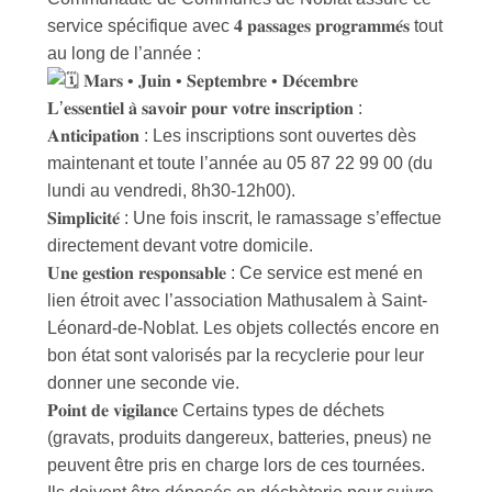
service spécifique avec 𝟒 𝐩𝐚𝐬𝐬𝐚𝐠𝐞𝐬 𝐩𝐫𝐨𝐠𝐫𝐚𝐦𝐦𝐞́𝐬 tout
au long de l’année :
𝐌𝐚𝐫𝐬 • 𝐉𝐮𝐢𝐧 • 𝐒𝐞𝐩𝐭𝐞𝐦𝐛𝐫𝐞 • 𝐃𝐞́𝐜𝐞𝐦𝐛𝐫𝐞
𝐋’𝐞𝐬𝐬𝐞𝐧𝐭𝐢𝐞𝐥 𝐚̀ 𝐬𝐚𝐯𝐨𝐢𝐫 𝐩𝐨𝐮𝐫 𝐯𝐨𝐭𝐫𝐞 𝐢𝐧𝐬𝐜𝐫𝐢𝐩𝐭𝐢𝐨𝐧 :
𝐀𝐧𝐭𝐢𝐜𝐢𝐩𝐚𝐭𝐢𝐨𝐧 : Les inscriptions sont ouvertes dès
maintenant et toute l’année au 05 87 22 99 00 (du
lundi au vendredi, 8h30-12h00).
𝐒𝐢𝐦𝐩𝐥𝐢𝐜𝐢𝐭𝐞́ : Une fois inscrit, le ramassage s’effectue
directement devant votre domicile.
𝐔𝐧𝐞 𝐠𝐞𝐬𝐭𝐢𝐨𝐧 𝐫𝐞𝐬𝐩𝐨𝐧𝐬𝐚𝐛𝐥𝐞 : Ce service est mené en
lien étroit avec l’association Mathusalem à Saint-
Léonard-de-Noblat. Les objets collectés encore en
bon état sont valorisés par la recyclerie pour leur
donner une seconde vie.
𝐏𝐨𝐢𝐧𝐭 𝐝𝐞 𝐯𝐢𝐠𝐢𝐥𝐚𝐧𝐜𝐞 Certains types de déchets
(gravats, produits dangereux, batteries, pneus) ne
peuvent être pris en charge lors de ces tournées.