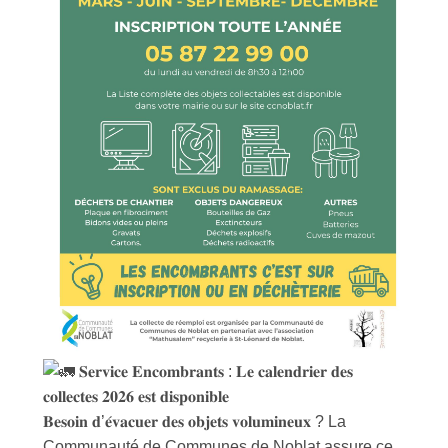
𝐒𝐞𝐫𝐯𝐢𝐜𝐞 𝐄𝐧𝐜𝐨𝐦𝐛𝐫𝐚𝐧𝐭𝐬 : 𝐋𝐞 𝐜𝐚𝐥𝐞𝐧𝐝𝐫𝐢𝐞𝐫 𝐝𝐞𝐬
𝐜𝐨𝐥𝐥𝐞𝐜𝐭𝐞𝐬 𝟐𝟎𝟐𝟔 𝐞𝐬𝐭 𝐝𝐢𝐬𝐩𝐨𝐧𝐢𝐛𝐥𝐞
𝐁𝐞𝐬𝐨𝐢𝐧 𝐝’𝐞́𝐯𝐚𝐜𝐮𝐞𝐫 𝐝𝐞𝐬 𝐨𝐛𝐣𝐞𝐭𝐬 𝐯𝐨𝐥𝐮𝐦𝐢𝐧𝐞𝐮𝐱 ? La
Communauté de Communes de Noblat assure ce