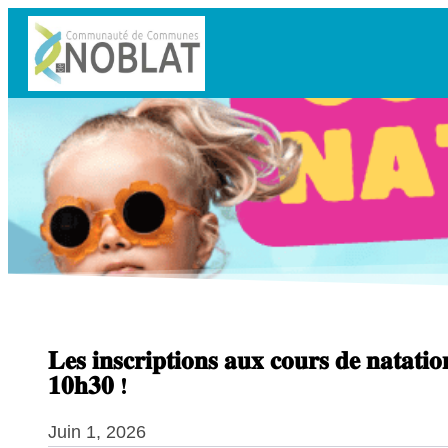
𝐋𝐞𝐬 𝐢𝐧𝐬𝐜𝐫𝐢𝐩𝐭𝐢𝐨𝐧𝐬 𝐚𝐮𝐱 𝐜𝐨𝐮𝐫𝐬 𝐝𝐞 𝐧𝐚𝐭𝐚𝐭𝐢𝐨𝐧 
𝟏𝟎𝐡𝟑𝟎 !
Juin 1, 2026