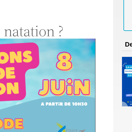
 natation ?
De