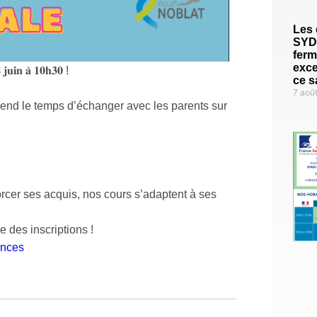
Les 
SYD
fer
exce
𝟖 𝐣𝐮𝐢𝐧 𝐚̀ 𝟏𝟎𝐡𝟑𝟎 !
ce s
7 aoû
rend le temps d’échanger avec les parents sur
orcer ses acquis, nos cours s’adaptent à ses
 des inscriptions !
ances