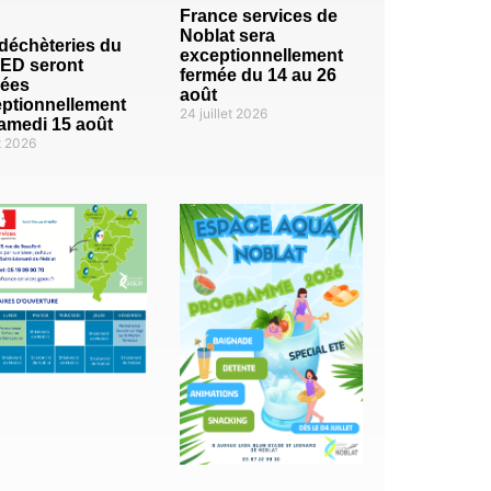
France services de
Noblat sera
déchèteries du
exceptionnellement
ED seront
fermée du 14 au 26
mées
août
ptionnellement
24 juillet 2026
amedi 15 août
t 2026