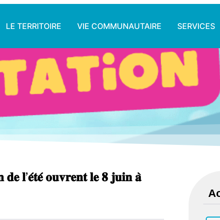
LE TERRITOIRE
VIE COMMUNAUTAIRE
SERVICES
𝐝𝐞 𝐥’𝐞́𝐭𝐞́ 𝐨𝐮𝐯𝐫𝐞𝐧𝐭 𝐥𝐞 𝟖 𝐣𝐮𝐢𝐧 𝐚̀
Ac