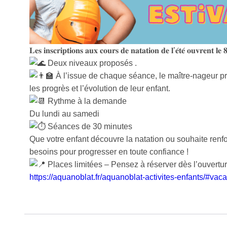
𝐋𝐞𝐬 𝐢𝐧𝐬𝐜𝐫𝐢𝐩𝐭𝐢𝐨𝐧𝐬 𝐚𝐮𝐱 𝐜𝐨𝐮𝐫𝐬 𝐝𝐞 𝐧𝐚𝐭𝐚𝐭𝐢𝐨𝐧 𝐝𝐞 𝐥’𝐞́𝐭𝐞́ 𝐨𝐮𝐯𝐫𝐞𝐧𝐭 𝐥𝐞 
Deux niveaux proposés .
À l’issue de chaque séance, le maître-nageur p
les progrès et l’évolution de leur enfant.
Rythme à la demande
Du lundi au samedi
Séances de 30 minutes
Que votre enfant découvre la natation ou souhaite renf
besoins pour progresser en toute confiance !
Places limitées – Pensez à réserver dès l’ouverture
https://aquanoblat.fr/aquanoblat-activites-enfants/#vac