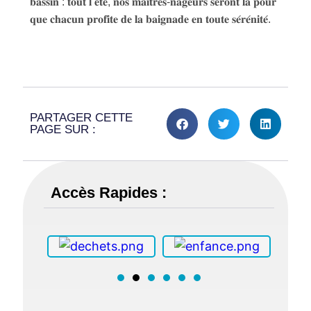
𝐛𝐚𝐬𝐬𝐢𝐧 : 𝐭𝐨𝐮𝐭 𝐥’𝐞́𝐭𝐞́, 𝐧𝐨𝐬 𝐦𝐚𝐢̂𝐭𝐫𝐞𝐬-𝐧𝐚𝐠𝐞𝐮𝐫𝐬 𝐬𝐞𝐫𝐨𝐧𝐭 𝐥𝐚̀ 𝐩𝐨𝐮𝐫
𝐪𝐮𝐞 𝐜𝐡𝐚𝐜𝐮𝐧 𝐩𝐫𝐨𝐟𝐢𝐭𝐞 𝐝𝐞 𝐥𝐚 𝐛𝐚𝐢𝐠𝐧𝐚𝐝𝐞 𝐞𝐧 𝐭𝐨𝐮𝐭𝐞 𝐬𝐞́𝐫𝐞́𝐧𝐢𝐭𝐞́.
PARTAGER CETTE
PAGE SUR :
Accès Rapides :