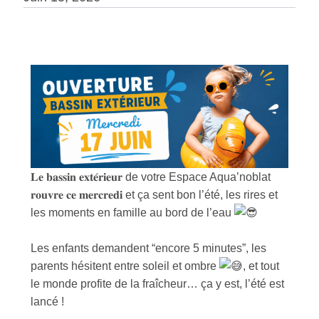
𝐋𝐞 𝐛𝐚𝐬𝐬𝐢𝐧 𝐞𝐱𝐭𝐞́𝐫𝐢𝐞𝐮𝐫 de votre Espace Aqua’noblat
𝐫𝐨𝐮𝐯𝐫𝐞 𝐜𝐞 𝐦𝐞𝐫𝐜𝐫𝐞𝐝𝐢 et ça sent bon l’été, les rires et
les moments en famille au bord de l’eau
Les enfants demandent “encore 5 minutes”, les
parents hésitent entre soleil et ombre
, et tout
le monde profite de la fraîcheur… ça y est, l’été est
lancé !