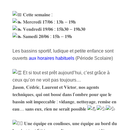
𝐂𝐞𝐭𝐭𝐞 𝐬𝐞𝐦𝐚𝐢𝐧𝐞 :
𝐌𝐞𝐫𝐜𝐫𝐞𝐝𝐢 𝟏𝟕/𝟎𝟔 : 𝟏𝟑𝐡 – 𝟏𝟗𝐡
𝐕𝐞𝐧𝐝𝐫𝐞𝐝𝐢 𝟏𝟗/𝟎𝟔 : 𝟏𝟓𝐡𝟑𝟎 – 𝟏𝟗𝐡𝟑𝟎
𝐒𝐚𝐦𝐞𝐝𝐢 𝟐𝟎/𝟎𝟔 : 𝟏𝟓𝐡 – 𝟏𝟗𝐡
Les bassins sportif, ludique et petite enfance sont
ouverts
aux horaires habituels
(Période Scolaire)
Et si tout est prêt aujourd’hui, c’est grâce à
ceux qu’on ne voit pas toujours…
𝐉𝐚𝐬𝐨𝐧, 𝐂𝐞́𝐝𝐫𝐢𝐜, 𝐋𝐚𝐮𝐫𝐞𝐧𝐭 𝐞𝐭 𝐕𝐢𝐜𝐭𝐨𝐫, 𝐧𝐨𝐬 𝐚𝐠𝐞𝐧𝐭𝐬
𝐭𝐞𝐜𝐡𝐧𝐢𝐪𝐮𝐞𝐬, 𝐪𝐮𝐢 𝐨𝐧𝐭 𝐛𝐨𝐬𝐬𝐞́ 𝐝𝐚𝐧𝐬 𝐥’𝐨𝐦𝐛𝐫𝐞 𝐩𝐨𝐮𝐫 𝐪𝐮𝐞 𝐥𝐞
𝐛𝐚𝐬𝐬𝐢𝐧 𝐬𝐨𝐢𝐭 𝐢𝐦𝐩𝐞𝐜𝐜𝐚𝐛𝐥𝐞 : 𝐯𝐢𝐝𝐚𝐧𝐠𝐞, 𝐧𝐞𝐭𝐭𝐨𝐲𝐚𝐠𝐞, 𝐫𝐞𝐦𝐢𝐬𝐞 𝐞𝐧
𝐞𝐚𝐮… 𝐬𝐚𝐧𝐬 𝐞𝐮𝐱, 𝐫𝐢𝐞𝐧 𝐧𝐞 𝐬𝐞𝐫𝐚𝐢𝐭 𝐩𝐨𝐬𝐬𝐢𝐛𝐥𝐞
𝐔𝐧𝐞 𝐞́𝐪𝐮𝐢𝐩𝐞 𝐞𝐧 𝐜𝐨𝐮𝐥𝐢𝐬𝐬𝐞𝐬, 𝐮𝐧𝐞 𝐞́𝐪𝐮𝐢𝐩𝐞 𝐚𝐮 𝐛𝐨𝐫𝐝 𝐝𝐮