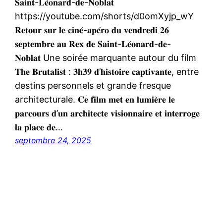
𝐒𝐚𝐢𝐧𝐭-𝐋𝐞́𝐨𝐧𝐚𝐫𝐝-𝐝𝐞-𝐍𝐨𝐛𝐥𝐚𝐭
https://youtube.com/shorts/d0omXyjp_wY
𝐑𝐞𝐭𝐨𝐮𝐫 𝐬𝐮𝐫 𝐥𝐞 𝐜𝐢𝐧𝐞́-𝐚𝐩𝐞́𝐫𝐨 𝐝𝐮 𝐯𝐞𝐧𝐝𝐫𝐞𝐝𝐢 𝟐𝟔
𝐬𝐞𝐩𝐭𝐞𝐦𝐛𝐫𝐞 𝐚𝐮 𝐑𝐞𝐱 𝐝𝐞 𝐒𝐚𝐢𝐧𝐭-𝐋𝐞́𝐨𝐧𝐚𝐫𝐝-𝐝𝐞-
𝐍𝐨𝐛𝐥𝐚𝐭 Une soirée marquante autour du film
𝐓𝐡𝐞 𝐁𝐫𝐮𝐭𝐚𝐥𝐢𝐬𝐭 : 𝟑𝐡𝟑𝟗 𝐝’𝐡𝐢𝐬𝐭𝐨𝐢𝐫𝐞 𝐜𝐚𝐩𝐭𝐢𝐯𝐚𝐧𝐭𝐞, entre
destins personnels et grande fresque
architecturale. 𝐂𝐞 𝐟𝐢𝐥𝐦 𝐦𝐞𝐭 𝐞𝐧 𝐥𝐮𝐦𝐢𝐞̀𝐫𝐞 𝐥𝐞
𝐩𝐚𝐫𝐜𝐨𝐮𝐫𝐬 𝐝’𝐮𝐧 𝐚𝐫𝐜𝐡𝐢𝐭𝐞𝐜𝐭𝐞 𝐯𝐢𝐬𝐢𝐨𝐧𝐧𝐚𝐢𝐫𝐞 𝐞𝐭 𝐢𝐧𝐭𝐞𝐫𝐫𝐨𝐠𝐞
𝐥𝐚 𝐩𝐥𝐚𝐜𝐞 𝐝𝐞…
septembre 24, 2025