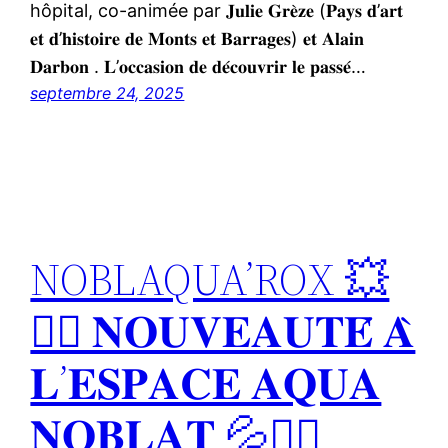
hôpital, co-animée par 𝐉𝐮𝐥𝐢𝐞 𝐆𝐫𝐞̀𝐳𝐞 (𝐏𝐚𝐲𝐬 𝐝’𝐚𝐫𝐭
𝐞𝐭 𝐝’𝐡𝐢𝐬𝐭𝐨𝐢𝐫𝐞 𝐝𝐞 𝐌𝐨𝐧𝐭𝐬 𝐞𝐭 𝐁𝐚𝐫𝐫𝐚𝐠𝐞𝐬) 𝐞𝐭 𝐀𝐥𝐚𝐢𝐧
𝐃𝐚𝐫𝐛𝐨𝐧 . 𝐋’𝐨𝐜𝐜𝐚𝐬𝐢𝐨𝐧 𝐝𝐞 𝐝𝐞́𝐜𝐨𝐮𝐯𝐫𝐢𝐫 𝐥𝐞 𝐩𝐚𝐬𝐬𝐞́…
septembre 24, 2025
NOBLAQUA’ROX 💥
🏋️‍♂️ 𝐍𝐎𝐔𝐕𝐄𝐀𝐔𝐓𝐄́ 𝐀̀
𝐋’𝐄𝐒𝐏𝐀𝐂𝐄 𝐀𝐐𝐔𝐀
𝐍𝐎𝐁𝐋𝐀𝐓 💦🏊‍♀️