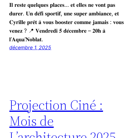
𝐈𝐥 𝐫𝐞𝐬𝐭𝐞 𝐪𝐮𝐞𝐥𝐪𝐮𝐞𝐬 𝐩𝐥𝐚𝐜𝐞𝐬… 𝐞𝐭 𝐞𝐥𝐥𝐞𝐬 𝐧𝐞 𝐯𝐨𝐧𝐭 𝐩𝐚𝐬
𝐝𝐮𝐫𝐞𝐫. 𝐔𝐧 𝐝𝐞́𝐟𝐢 𝐬𝐩𝐨𝐫𝐭𝐢𝐟, 𝐮𝐧𝐞 𝐬𝐮𝐩𝐞𝐫 𝐚𝐦𝐛𝐢𝐚𝐧𝐜𝐞, 𝐞𝐭
𝐂𝐲𝐫𝐢𝐥𝐥𝐞 𝐩𝐫𝐞̂𝐭 𝐚̀ 𝐯𝐨𝐮𝐬 𝐛𝐨𝐨𝐬𝐭𝐞𝐫 𝐜𝐨𝐦𝐦𝐞 𝐣𝐚𝐦𝐚𝐢𝐬 : 𝐯𝐨𝐮𝐬
𝐯𝐞𝐧𝐞𝐳 ? 📍 𝐕𝐞𝐧𝐝𝐫𝐞𝐝𝐢 𝟓 𝐝𝐞́𝐜𝐞𝐦𝐛𝐫𝐞 – 𝟐𝟎𝐡 𝐚̀
𝐥’𝐀𝐪𝐮𝐚’𝐍𝐨𝐛𝐥𝐚𝐭.
décembre 1, 2025
Projection Ciné :
Mois de
L’architecture 2025