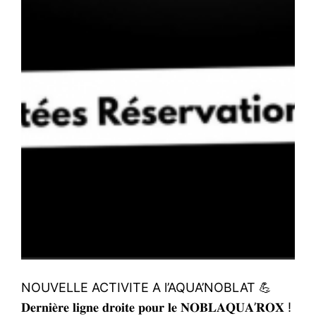
NOUVELLE ACTIVITE A l’AQUA’NOBLAT 💪
𝐃𝐞𝐫𝐧𝐢𝐞̀𝐫𝐞 𝐥𝐢𝐠𝐧𝐞 𝐝𝐫𝐨𝐢𝐭𝐞 𝐩𝐨𝐮𝐫 𝐥𝐞 𝐍𝐎𝐁𝐋𝐀𝐐𝐔𝐀’𝐑𝐎𝐗 !