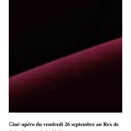
C𝐢𝐧𝐞́-𝐚𝐩𝐞́𝐫𝐨 𝐝𝐮 𝐯𝐞𝐧𝐝𝐫𝐞𝐝𝐢 𝟐𝟔 𝐬𝐞𝐩𝐭𝐞𝐦𝐛𝐫𝐞 𝐚𝐮 𝐑𝐞𝐱 𝐝𝐞