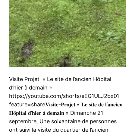
Visite Projet » Le site de l’ancien Hôpital
d’hier à demain »
https://youtube.com/shorts/eEG1ULJ2bx0?
feature=share𝐕𝐢𝐬𝐢𝐭𝐞-𝐏𝐫𝐨𝐣𝐞𝐭 « 𝐋𝐞 𝐬𝐢𝐭𝐞 𝐝𝐞 𝐥’𝐚𝐧𝐜𝐢𝐞𝐧
𝐇𝐨̂𝐩𝐢𝐭𝐚𝐥 𝐝’𝐡𝐢𝐞𝐫 𝐚̀ 𝐝𝐞𝐦𝐚𝐢𝐧 » Dimanche 21
septembre, Une soixantaine de personnes
ont suivi la visite du quartier de l’ancien