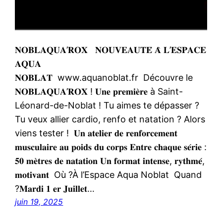
𝐍𝐎𝐁𝐋𝐀𝐐𝐔𝐀’𝐑𝐎𝐗 𝐍𝐎𝐔𝐕𝐄𝐀𝐔𝐓𝐄́ 𝐀̀ 𝐋’𝐄𝐒𝐏𝐀𝐂𝐄
𝐀𝐐𝐔𝐀
𝐍𝐎𝐁𝐋𝐀𝐓 www.aquanoblat.fr Découvre le
𝐍𝐎𝐁𝐋𝐀𝐐𝐔𝐀’𝐑𝐎𝐗 ! 𝐔𝐧𝐞 𝐩𝐫𝐞𝐦𝐢𝐞̀𝐫𝐞 à Saint-
Léonard-de-Noblat ! Tu aimes te dépasser ?
Tu veux allier cardio, renfo et natation ? Alors
viens tester ! 𝐔𝐧 𝐚𝐭𝐞𝐥𝐢𝐞𝐫 𝐝𝐞 𝐫𝐞𝐧𝐟𝐨𝐫𝐜𝐞𝐦𝐞𝐧𝐭
𝐦𝐮𝐬𝐜𝐮𝐥𝐚𝐢𝐫𝐞 𝐚𝐮 𝐩𝐨𝐢𝐝𝐬 𝐝𝐮 𝐜𝐨𝐫𝐩𝐬 𝐄𝐧𝐭𝐫𝐞 𝐜𝐡𝐚𝐪𝐮𝐞 𝐬𝐞́𝐫𝐢𝐞 :
𝟓𝟎 𝐦𝐞̀𝐭𝐫𝐞𝐬 𝐝𝐞 𝐧𝐚𝐭𝐚𝐭𝐢𝐨𝐧 𝐔𝐧 𝐟𝐨𝐫𝐦𝐚𝐭 𝐢𝐧𝐭𝐞𝐧𝐬𝐞, 𝐫𝐲𝐭𝐡𝐦𝐞́,
𝐦𝐨𝐭𝐢𝐯𝐚𝐧𝐭 Où ?À l’Espace Aqua Noblat Quand
?𝐌𝐚𝐫𝐝𝐢 𝟏 𝐞𝐫 𝐉𝐮𝐢𝐥𝐥𝐞𝐭…
juin 19, 2025